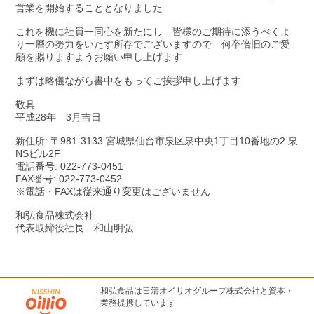
営業を開始することとなりました
これを機に社員一同心を新たにし 皆様のご期待に添うべくよ
り一層の努力をいたす所存でございますので 何卒倍旧のご愛
顧を賜りますようお願い申し上げます
まずは略儀ながら書中をもってご挨拶申し上げます
敬具
平成28年 3月吉日
新住所: 〒981-3133 宮城県仙台市泉区泉中央1丁目10番地の2 泉
NSビル2F
電話番号: 022-773-0451
FAX番号: 022-773-0452
※電話・FAXは従来通り変更はございません
和弘食品株式会社
代表取締役社長 和山明弘
和弘食品は日清オイリオグループ株式会社と資本・
業務提携しています