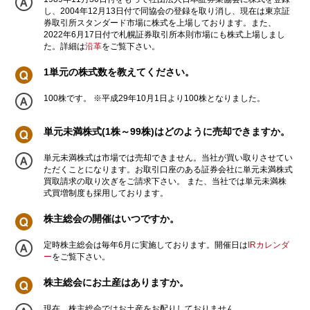
し、2004年12月13日付で同協会の登録を取り消し、現在は東京証
券取引所スタンダード市場に株式を上場しております。また、
2022年6月17日付で札幌証券取引所本則市場にも株式上場しまし
た。詳細は
沿革
をご覧下さい。
1単元の株式数を教えてください。
100株です。 ※平成29年10月1日より100株となりました。
単元未満株式(1株～99株)はどのように売却できますか。
単元未満株式は市場では売却できません。当社が買い取りさせてい
ただくことになります。お取引口座のある証券会社に単元未満株式
買取請求の取り次ぎをご請求下さい。 また、当社では単元未満株
式買増制度も採用しております。
株主総会の開催はいつですか。
定時株主総会は毎年6月に実施しております。開催日は
IRカレンダ
ー
をご覧下さい。
株主総会にお土産はありますか。
現在、株主総会ではお土産をお配りしておりません。