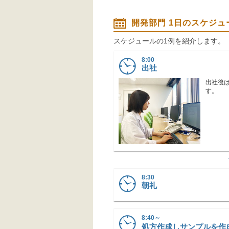
開発部門 1日のスケジュ
スケジュールの1例を紹介します。
8:00
出社
出社後
す。
8:30
朝礼
8:40～
処方作成しサンプルを作