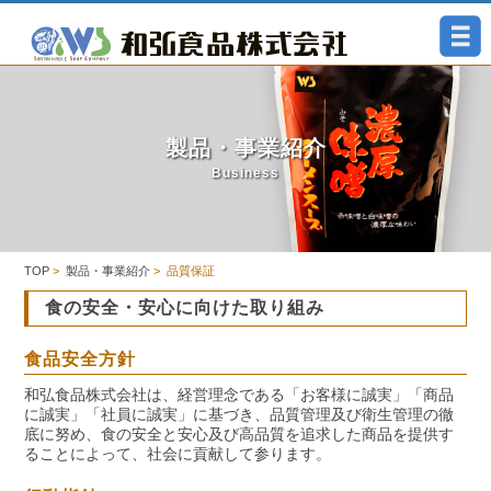
製品・事業紹介
Business
TOP
>
製品・事業紹介
> 品質保証
食の安全・安心に向けた取り組み
食品安全方針
和弘食品株式会社は、経営理念である「お客様に誠実」「商品
に誠実」「社員に誠実」に基づき、品質管理及び衛生管理の徹
底に努め、食の安全と安心及び高品質を追求した商品を提供す
ることによって、社会に貢献して参ります。