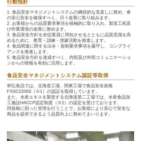
行動指針
1. 食品安全マネジメントシステムの継続的な見直しに努め、食
の安心安全を確保すべく、日々改善に取り組みます。
2. お客様からの品質要求事項を積極的に取り入れ、製造工程及
び作業環境の改善に努めます。
3. 食品安全方針を全従業員に周知させるとともに品質意識を高
めるために、教育・訓練・啓蒙活動を推進します。
4. 食品関連に関する法令・規制要求事項を厳守し、コンプライ
アンスを推進します。
5. 食品安全方針を達成すべく、内部及び外部コミュニケーショ
ンからの情報を有効に活用します。
食品安全マネジメントシステム認証等取得
和弘食品では、北海道工場、関東工場で食品安全規格
FSSC22000（※1）の認証を取得しています。
また、水産エキスを製造する北海道第二工場では、水産食品加
工施設HACCP認定制度（※2）の認定を受けております。
同規格に則った管理を行うことで、お客様により安心で安全な
商品を提供できるよう品質向上に努めてまいります。